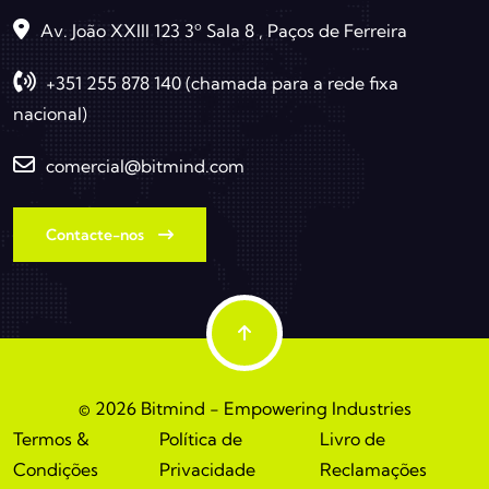
Av. João XXIII 123 3º Sala 8 , Paços de Ferreira
+351 255 878 140 (chamada para a rede fixa
nacional)
comercial@bitmind.com
Contacte-nos
© 2026 Bitmind - Empowering Industries
Termos &
Política de
Livro de
Condições
Privacidade
Reclamações