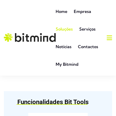
Home
Empresa
Soluções
Serviços
Notícias
Contactos
My Bitmind
Funcionalidades Bit Tools
_______________________________________