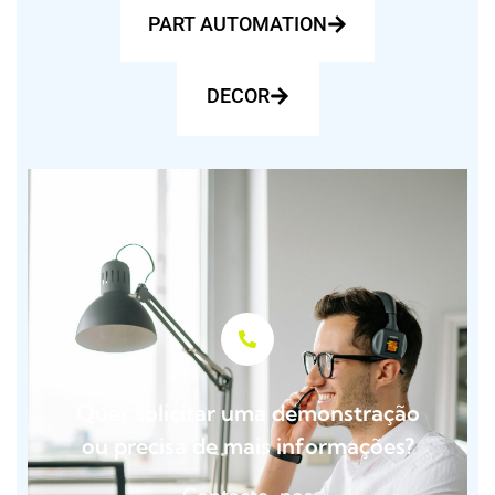
PART AUTOMATIONㅤㅤㅤㅤㅤ
DECORㅤㅤㅤㅤㅤㅤㅤㅤㅤㅤ
Quer solicitar uma demonstração
ou precisa de mais informações?