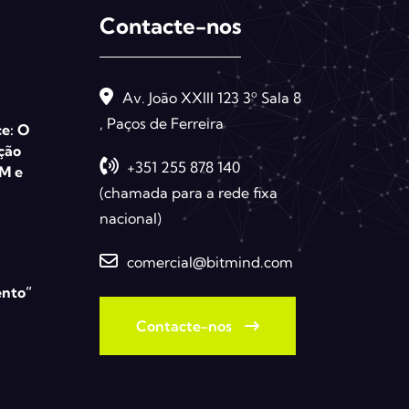
Contacte-nos
Av. João XXIII 123 3º Sala 8
, Paços de Ferreira
e: O
ção
+351 255 878 140
M e
(chamada para a rede fixa
nacional)
comercial@bitmind.com
ento”
Contacte-nos