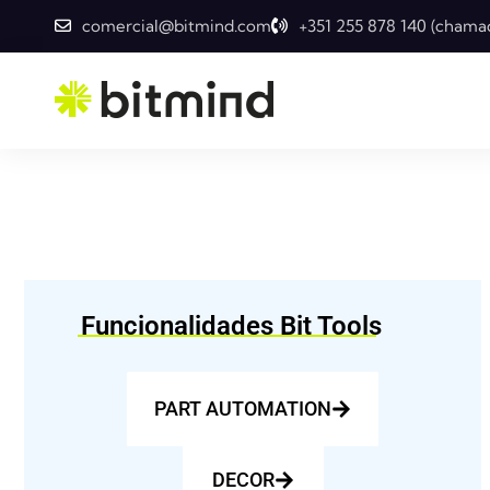
comercial@bitmind.com
+351 255 878 140 (chamad
Funcionalidades Bit Tools
_______________________________________
PART AUTOMATIONㅤㅤㅤㅤㅤ
DECORㅤㅤㅤㅤㅤㅤㅤㅤㅤㅤ