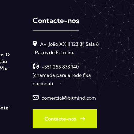
Contacte-nos
Av. João XXIII 123 3º Sala 8
, Paços de Ferreira
e: O
ção
+351 255 878 140
M e
(chamada para a rede fixa
nacional)
comercial@bitmind.com
ento”
Contacte-nos