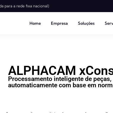
a para a rede fixa nacional)
Home
Empresa
Soluções
Serv
ALPHACAM xConst
Processamento inteligente de peças,
automaticamente com base em normas