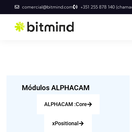
comercial@bitmind.com
+351 255 878 140 (chamad
Módulos ALPHACAM
ALPHACAM :Coreㅤㅤㅤㅤㅤ
xPositionalㅤㅤㅤㅤㅤㅤㅤㅤ