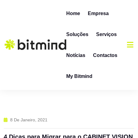
Skip to content
Home
Empresa
Soluções
Serviços
Notícias
Contactos
My Bitmind
8 De Janeiro, 2021
4 Dicas para Migrar para o CABINET VISION