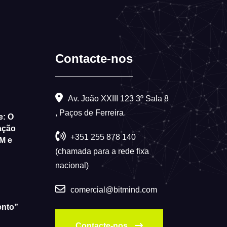
Contacte-nos
Av. João XXIII 123 3º Sala 8
, Paços de Ferreira
e: O
ação
+351 255 878 140
M e
(chamada para a rede fixa
nacional)
comercial@bitmind.com
ento”
Contacte-nos