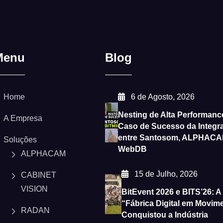
Menu
Blog
Home
6 de Agosto, 2026
Nesting de Alta Performanc
A Empresa
Caso de Sucesso da Integr
entre Santosom, ALPHACA
Soluções
WebDB
ALPHACAM
15 de Julho, 2026
CABINET
VISION
BitEvent 2026 e BITS’26: A
“Fábrica Digital em Movim
RADAN
Conquistou a Indústria