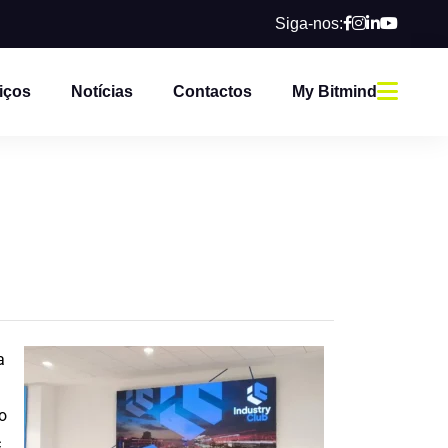
Siga-nos:
iços
Notícias
Contactos
My Bitmind
a
o
c