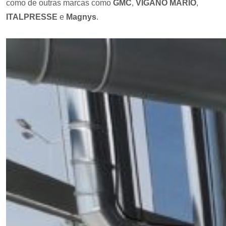
como de outras marcas como
GMC
,
VIGANO MARIO
,
ITALPRESSE
e
Magnys
.